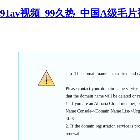
91av视频_99久热_中国A级毛