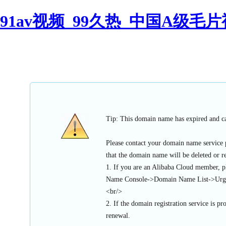
91av视频_99久热_中国A级毛