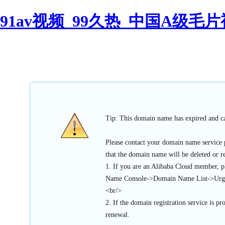
91av视频_99久热_中国A级毛