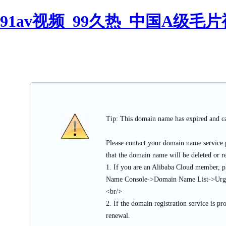
91av视频_99久热_中国A级毛